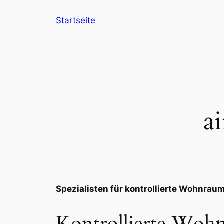
Zum
Startseite
Inhalt
springen
a
Spezialisten für kontrollierte Wohnrau
Kontrollierte Woh