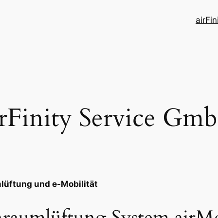
airFi
irFinity Service Gm
mlüftung und e-Mobilität
nraumlüftung System air