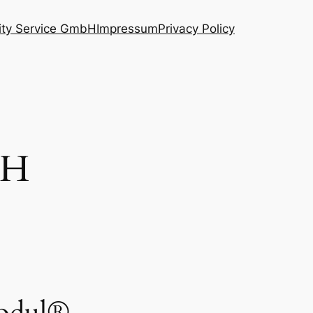
nity Service GmbH
Impressum
Privacy Policy
bH
Modul®